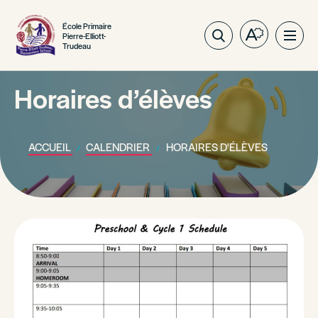
École Primaire
Pierre-Elliott-
Ouvrez
Ouvri
Trudeau
la
la
barre
navig
d'outils
Horaires d’élèves
du
d'accessibil
site
ACCUEIL
CALENDRIER
HORAIRES D'ÉLÈVES