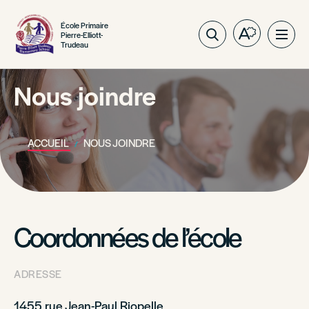
École Primaire
Pierre-Elliott-
Ouvrez
Ouvri
Trudeau
la
la
barre
navig
d'outils
Nous joindre
du
d'accessibil
site
ACCUEIL
NOUS JOINDRE
Coordonnées de l’école
ADRESSE
1455 rue Jean-Paul Riopelle