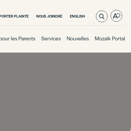
VISITER
PORTER PLAINTE
NOUS JOINDRE
ENGLISH
Ouvre
LA
la
PAGE
barre
EN
:
d'outil
pour les Parents
Services
Nouvelles
Mozaïk Portal
ENGLISH.
d'acces