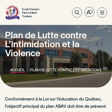
École Primaire
Pierre-Elliott-
Ouvrez
Ouvri
Trudeau
la
la
barre
navig
d'outils
Plan de Lutte contre
du
d'accessibil
site
L’Intimidation et la
Violence
ACCUEIL
PLAN DE LUTTE CONTRE L'INTIMIDATION ET LA
Conformément à la Loi sur l’éducation du Québec,
l’objectif principal du plan ABAV doit être de prévenir