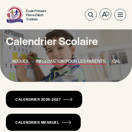
École Primaire
Pierre-Elliott-
Ouvrez
Ouvri
Trudeau
la
la
barre
navig
d'outils
Calendrier Scolaire
du
d'accessibil
site
ACCUEIL
INFORMATION POUR LES PARENTS
CALENDR
CALENDRIER 2026-2027
CALENDRIER MENSUEL