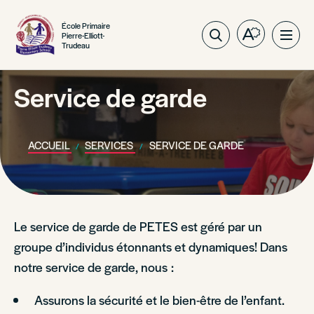
École Primaire
Pierre-Elliott-
Ouvrez
Ouvri
Trudeau
la
la
barre
navig
d'outils
Service de garde
du
d'accessibil
site
ACCUEIL
SERVICES
SERVICE DE GARDE
Le service de garde de PETES est géré par un
groupe d’individus étonnants et dynamiques! Dans
notre service de garde, nous :
Assurons la sécurité et le bien-être de l’enfant.