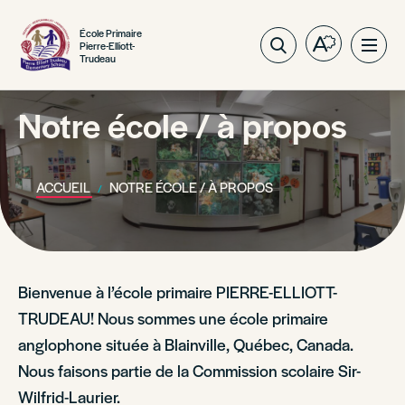
École Primaire
Pierre-Elliott-
Ouvrez
Ouvri
Trudeau
la
la
barre
navig
d'outils
Notre école / à propos
du
d'accessibil
site
ACCUEIL
NOTRE ÉCOLE / À PROPOS
Bienvenue à l’école primaire PIERRE-ELLIOTT-
TRUDEAU! Nous sommes une école primaire
anglophone située à Blainville, Québec, Canada.
Nous faisons partie de la Commission scolaire Sir-
Wilfrid-Laurier.